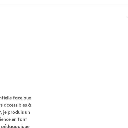
tielle face aux
rs accessibles à
, je produis un
rience en tant
se pédagogique