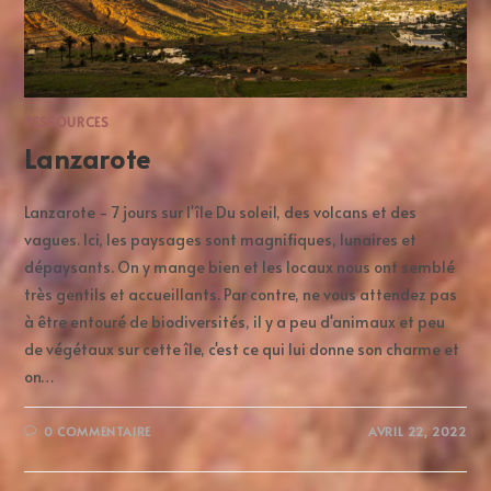
RESSOURCES
Lanzarote
Lanzarote - 7 jours sur l'île Du soleil, des volcans et des
vagues. Ici, les paysages sont magnifiques, lunaires et
dépaysants. On y mange bien et les locaux nous ont semblé
très gentils et accueillants. Par contre, ne vous attendez pas
à être entouré de biodiversités, il y a peu d'animaux et peu
de végétaux sur cette île, c'est ce qui lui donne son charme et
on…
0 COMMENTAIRE
AVRIL 22, 2022