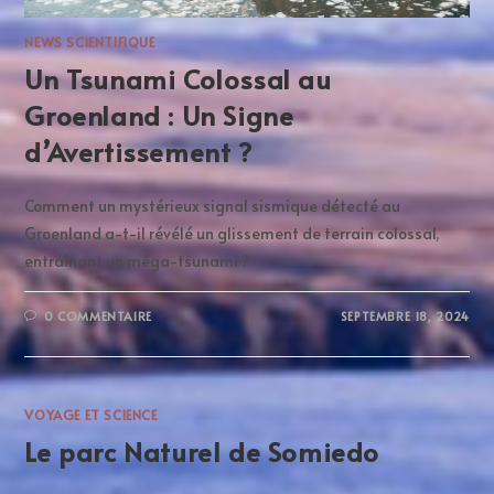
NEWS SCIENTIFIQUE
Un Tsunami Colossal au
Groenland : Un Signe
d’Avertissement ?
Comment un mystérieux signal sismique détecté au
Groenland a-t-il révélé un glissement de terrain colossal,
entraînant un méga-tsunami ?
0 COMMENTAIRE
SEPTEMBRE 18, 2024
VOYAGE ET SCIENCE
Le parc Naturel de Somiedo