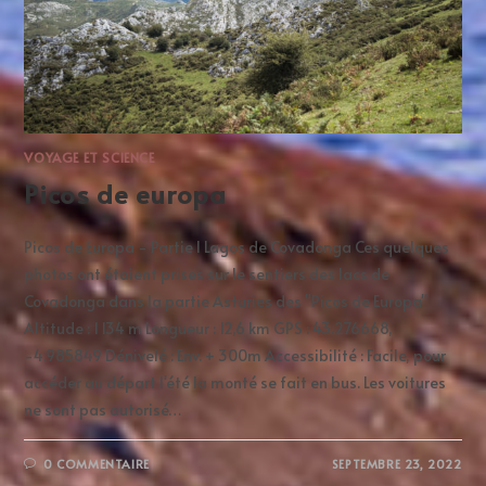
VOYAGE ET SCIENCE
Picos de europa
Picos de Europa - Partie I Lagos de Covadonga Ces quelques
photos ont étaient prises sur le sentiers des lacs de
Covadonga dans la partie Asturies des "Picos de Europa"
Altitude : 1 134 m Longueur : 12,6 km GPS : 43.276668,
-4.985849 Dénivelé : Env. + 300m Accessibilité : Facile, pour
accéder au départ l'été la monté se fait en bus. Les voitures
ne sont pas autorisé…
0 COMMENTAIRE
SEPTEMBRE 23, 2022