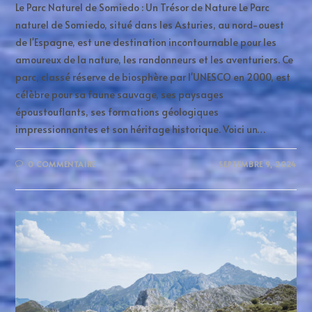
Le Parc Naturel de Somiedo : Un Trésor de Nature Le Parc
naturel de Somiedo, situé dans les Asturies, au nord-ouest
de l'Espagne, est une destination incontournable pour les
amoureux de la nature, les randonneurs et les aventuriers. Ce
parc, classé réserve de biosphère par l'UNESCO en 2000, est
célèbre pour sa faune sauvage, ses paysages
époustouflants, ses formations géologiques
impressionnantes et son héritage historique. Voici un…
0 COMMENTAIRE
SEPTEMBRE 9, 2024