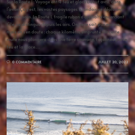
​​Sur la Route 1 : Voyage entre feu et glace Début avril, dans
l’avion.Ça y est, les vastes paysages islandais se déploient
devant nous. La Route 1, fragile ruban d’asphalte encerclant
l’île, se distingue depuis les airs. On ne le sait pas encore,
mais on s’en doute : chaque kilomètre emprunté sur cette
route nous plongera dans une terre sauvage, façonnée par le
feu et la glace.…
0 COMMENTAIRE
JUILLET 20, 2022