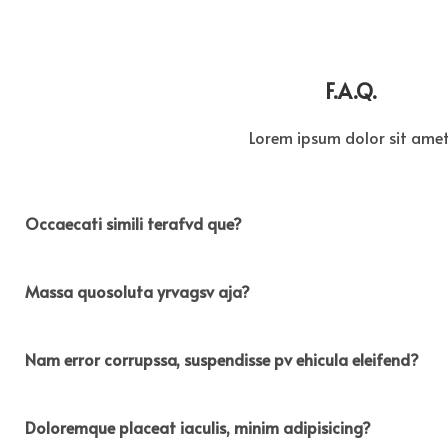
F.A.Q.
Lorem ipsum dolor sit amet
Occaecati simili terafvd que?
Massa quosoluta yrvagsv aja?
Nam error corrupssa, suspendisse pv ehicula eleifend?
Doloremque placeat iaculis, minim adipisicing?