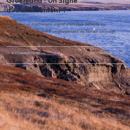
Groenland : Un Signe
d’Avertissement ?
Comment un mystérieux signal sismique détecté au
Groenland a-t-il révélé un glissement de terrain colossal,
entraînant un méga-tsunami ?
0 COMMENTAIRE
SEPTEMBRE 18, 2024