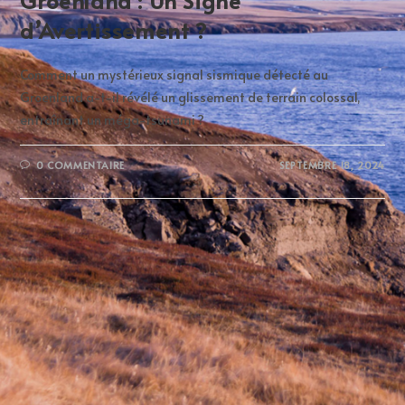
Groenland : Un Signe
d’Avertissement ?
Comment un mystérieux signal sismique détecté au
Groenland a-t-il révélé un glissement de terrain colossal,
entraînant un méga-tsunami ?
0 COMMENTAIRE
SEPTEMBRE 18, 2024